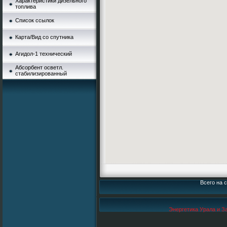
Характеристики дизельного
топлива
Список ссылок
Карта/Вид со спутника
Агидол-1 технический
Абсорбент осветл.
стабилизированный
Всего на с
Энергетика Урала и З