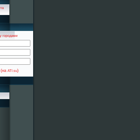
у городами
(на
)
ATI.su