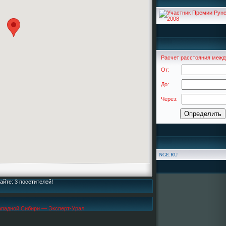
Расчет расстояния межд
От:
До:
Через:
NGE.RU
айте: 3 посетителей!
ападной Сибири — Эксперт-Урал