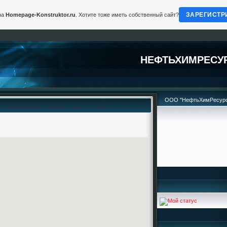
ЗАРЕГИСТР
на
Homepage-Konstruktor.ru
. Хотите тоже иметь собственный сайт?
НЕФТЬХИМРЕСУ
ООО "НефтьХимРесур